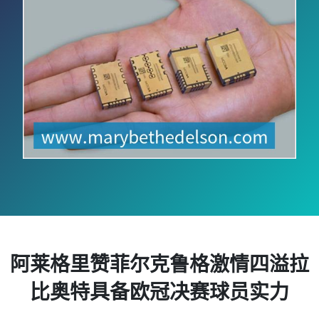
阿莱格里赞菲尔克鲁格激情四溢拉
比奥特具备欧冠决赛球员实力