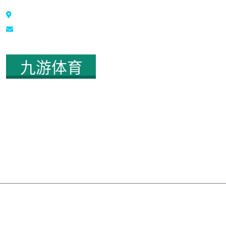
长沙市雨花区劳动东路54号
contact@marybethedelson.com
九游体育
第一步:访问九游体育。首先,打开您的浏览器输入网址
(www.marybethedelson.com),访问九游体育。第二步:点击注册按
钮 一旦进入九游体育,您会在页面上找到一个醒目的注册按钮。点击
该按钮,您将被引导至注册页面。第三步:填写注册信息 在注册页面上,
您需要填写一些必要的个人信息来创建账户访问 九游体育。通常包括
用户名、密码、电子邮件地址、手机号码等。
App下载
关于我们
隐私政策
合作条款
网站地图
© 2026 九游体育(中国)官方网站 - 九游 sports 版权所有 · 保留所有