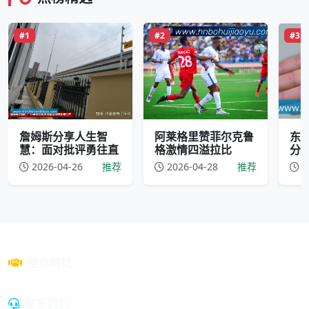
#1
#2
#3
詹姆斯分享人生智
阿莱格里赞菲尔克鲁
东
慧：面对批评勇往直
格激情四溢拉比
分
2026-04-26
推荐
2026-04-28
推荐
2
推荐网站
联系我们