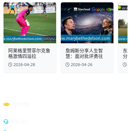
阿莱格里赞菲尔克鲁
詹姆斯分享人生智
东
格激情四溢拉
慧：面对批评勇往
分
2026-04-28
2026-04-26
2
推荐网站
联系我们