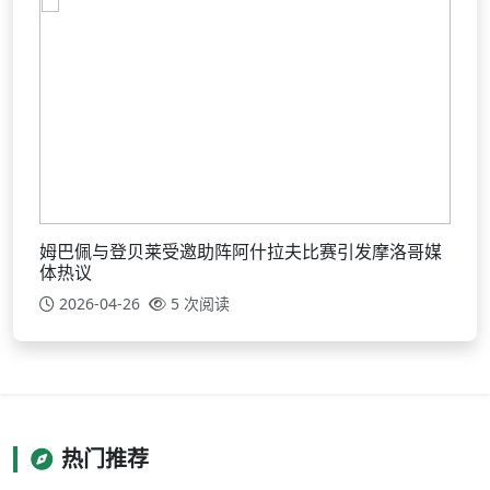
姆巴佩与登贝莱受邀助阵阿什拉夫比赛引发摩洛哥媒
体热议
2026-04-26
5 次阅读
热门推荐