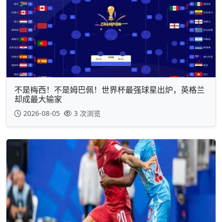
不是梅西！不是姆巴佩！世界杯最强球星出炉，英格兰
却成最大输家
2026-08-05
3 次浏览