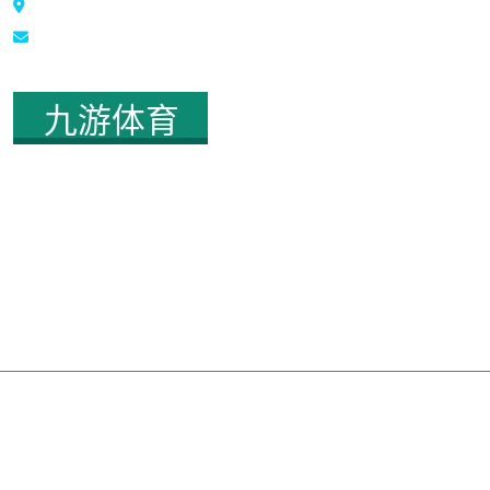
长沙市雨花区劳动东路54号
contact@marybethedelson.com
九游体育
第一步:访问九游体育。首先,打开您的浏览器输入网址
(www.marybethedelson.com),访问九游体育。第二步:点击注册按
钮 一旦进入九游体育,您会在页面上找到一个醒目的注册按钮。点击
该按钮,您将被引导至注册页面。第三步:填写注册信息 在注册页面上,
您需要填写一些必要的个人信息来创建账户访问 九游体育。通常包括
用户名、密码、电子邮件地址、手机号码等。
App下载
关于我们
隐私政策
合作条款
网站地图
© 2026 九游体育(中国)官方网站 - 九游 sports 版权所有 · 保留所有
权利