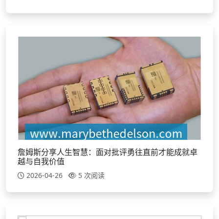
詹姆斯分享人生智慧：面对批评勇往直前才能成就卓
越与自我价值
2026-04-26
5 次阅读