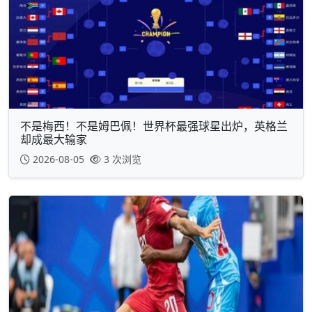
不是梅西！不是姆巴佩！世界杯最强球星出炉，英格兰
却成最大输家
2026-08-05
3 次浏览