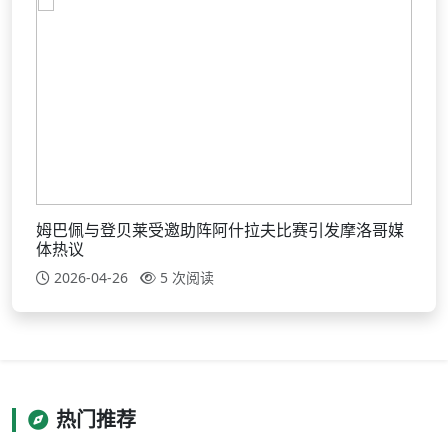
姆巴佩与登贝莱受邀助阵阿什拉夫比赛引发摩洛哥媒
体热议
2026-04-26
5 次阅读
热门推荐