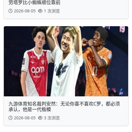
劳塔罗比小蜘蛛顺位靠前
2026-08-05
1 次浏览
九游体育知名裁判安然：无论你喜不喜欢C罗，都必须
承认，他是一代楷模
2026-08-05
3 次浏览