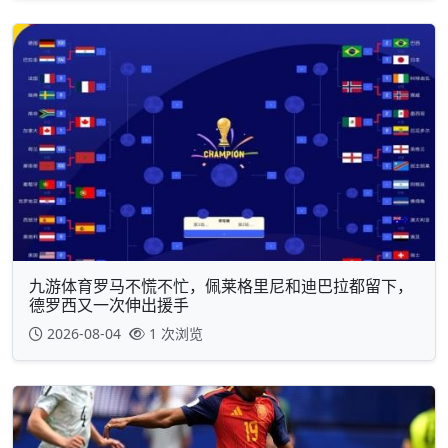
九游体育罗马不慌不忙，佩莱格里尼和迪巴拉都留下，
德罗西又一次伸出援手
2026-08-04
1 次浏览