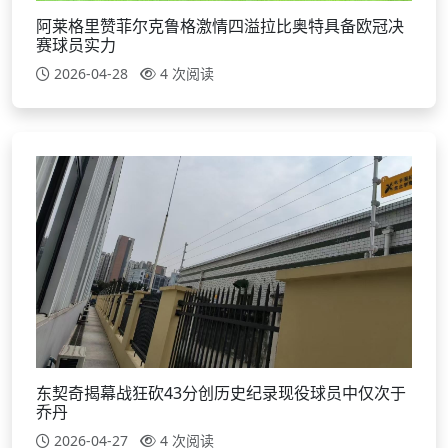
阿莱格里赞菲尔克鲁格激情四溢拉比奥特具备欧冠决
赛球员实力
2026-04-28
4 次阅读
东契奇揭幕战狂砍43分创历史纪录现役球员中仅次于
乔丹
2026-04-27
4 次阅读