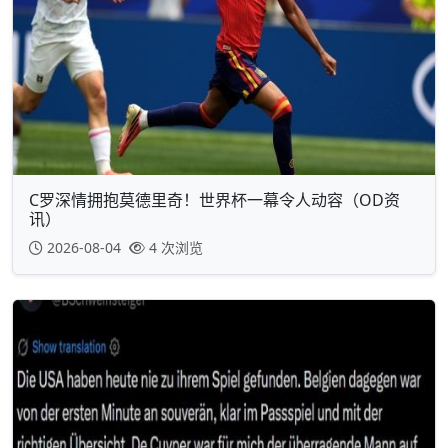
C罗深情拥抱莫德里奇！世界杯一幕令人动容（OD资
讯）
2026-08-04
4 次浏览