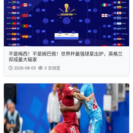
不是梅西！不是姆巴佩！世界杯最强球星出炉，英格兰
却成最大输家
2026-08-05
3 次浏览