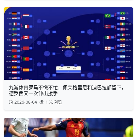
九游体育罗马不慌不忙，佩莱格里尼和迪巴拉都留下，
德罗西又一次伸出援手
2026-08-04
1 次浏览