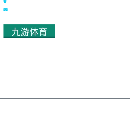
长沙市雨花区劳动东路54号
contact@marybethedelson.com
九游体育
第一步:访问九游体育。首先,打开您的浏览器输入网址
(www.marybethedelson.com),访问九游体育。第二步:点击注册按
钮 一旦进入九游体育,您会在页面上找到一个醒目的注册按钮。点击
该按钮,您将被引导至注册页面。第三步:填写注册信息 在注册页面上,
您需要填写一些必要的个人信息来创建账户访问 九游体育。通常包括
用户名、密码、电子邮件地址、手机号码等。
App下载
关于我们
隐私政策
合作条款
网站地图
© 2026 九游体育(中国)官方网站 - 九游 sports 版权所有 · 保留所有
权利