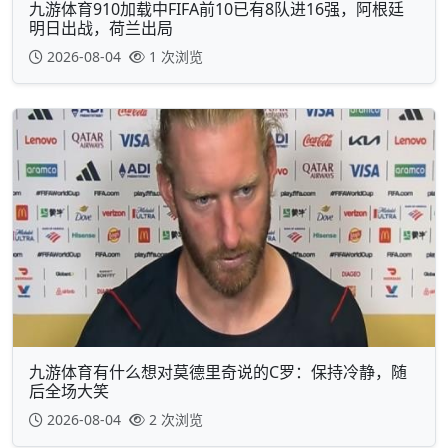
九游体育910加载中FIFA前10已有8队进16强，阿根廷
明日出战，荷兰出局
2026-08-04
1 次浏览
九游体育有什么想对莫德里奇说的C罗：保持冷静，随
后全场大笑
2026-08-04
2 次浏览