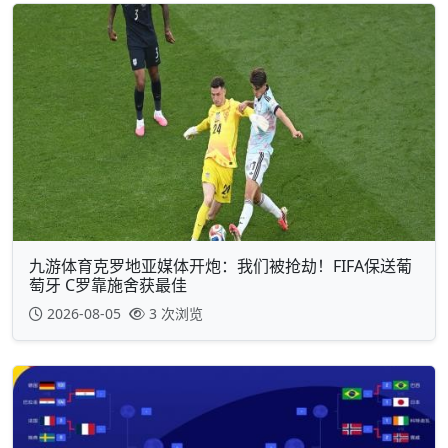
九游体育克罗地亚媒体开炮：我们被抢劫！FIFA保送葡
萄牙 C罗靠施舍获最佳
2026-08-05
3 次浏览