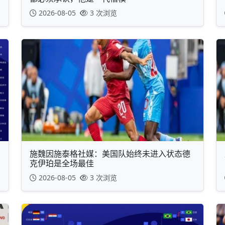
2026-08-05
3 次浏览
施魏因施泰格社媒：美国队始终未进入状态德
克伊珀是全场最佳
2026-08-05
3 次浏览