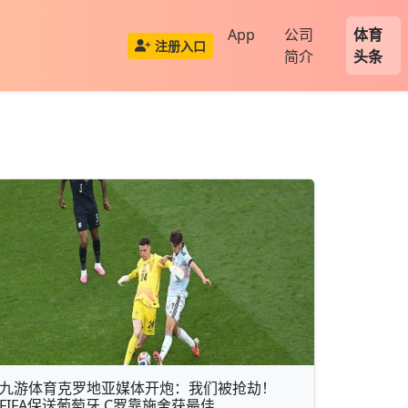
App
公司
体育
注册入口
简介
头条
九游体育克罗地亚媒体开炮：我们被抢劫！
FIFA保送葡萄牙 C罗靠施舍获最佳