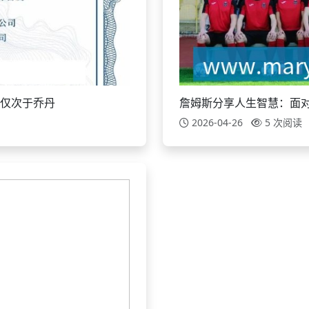
中仅次于乔丹
詹姆斯分享人生智慧：面
2026-04-26
5 次阅读