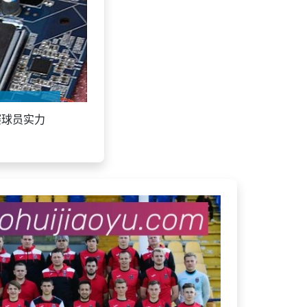
赛球员实力