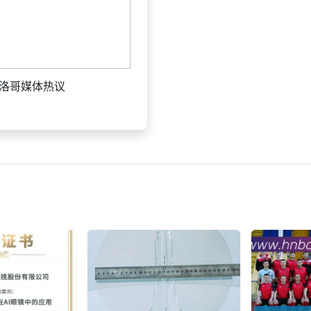
洛哥媒体热议