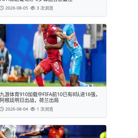
2026-08-05
3 次浏览
九游体育910加载中FIFA前10已有8队进16强，
阿根廷明日出战，荷兰出局
2026-08-04
1 次浏览